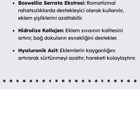
Boswellia Serrata Ekstresi:
Romatizmal
rahatsızlıklarda destekleyici olarak kullanılır,
eklem şişliklerini azaltabilir.
Hidrolize Kollajen:
Eklem sıvısının kalitesini
artırır, bağ dokuların esnekliğini destekler.
Hyaluronik Asit:
Eklemlerin kayganlığını
artırarak sürtünmeyi azaltır, hareketi kolaylaştırır.
Işıltılı ve Güçlü Bir Cilt İçin
Derinlemesine Destek:
İçten Beslenen Güzellik