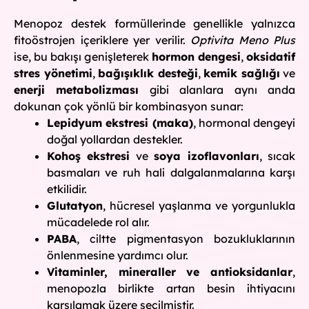
Menopoz destek formüllerinde genellikle yalnızca
fitoöstrojen içeriklere yer verilir.
Optivita Meno Plus
ise, bu bakışı genişleterek
hormon dengesi
,
oksidatif
stres yönetimi
,
bağışıklık desteği
,
kemik sağlığı
ve
enerji metabolizması
gibi alanlara aynı anda
dokunan çok yönlü bir kombinasyon sunar:
Lepidyum ekstresi (maka)
, hormonal dengeyi
doğal yollardan destekler.
Kohoş ekstresi
ve
soya izoflavonları
, sıcak
basmaları ve ruh hali dalgalanmalarına karşı
etkilidir.
Glutatyon
, hücresel yaşlanma ve yorgunlukla
mücadelede rol alır.
PABA
, ciltte pigmentasyon bozukluklarının
önlenmesine yardımcı olur.
Vitaminler, mineraller ve antioksidanlar
,
menopozla birlikte artan besin ihtiyacını
karşılamak üzere seçilmiştir.