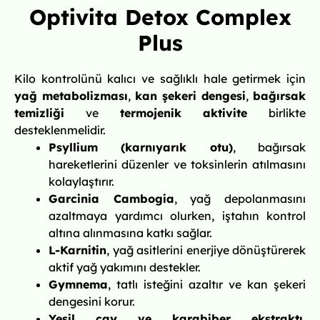
Optivita Detox Complex
Plus
Kilo kontrolünü kalıcı ve sağlıklı hale getirmek için
yağ metabolizması
,
kan şekeri dengesi
,
bağırsak
temizliği
ve
termojenik aktivite
birlikte
desteklenmelidir.
Psyllium (karnıyarık otu)
, bağırsak
hareketlerini düzenler ve toksinlerin atılmasını
kolaylaştırır.
Garcinia Cambogia
, yağ depolanmasını
azaltmaya yardımcı olurken, iştahın kontrol
altına alınmasına katkı sağlar.
L-Karnitin
, yağ asitlerini enerjiye dönüştürerek
aktif yağ yakımını destekler.
Gymnema
, tatlı isteğini azaltır ve kan şekeri
dengesini korur.
Yeşil çay ve karabiber ekstraktı
,