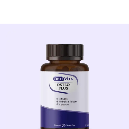
ihtiyacını karşılamakla kalmaz; eklem
fonksiyonlarını ve hücresel onarımı da destekler.