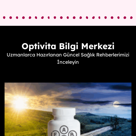
Optivita Bilgi Merkezi
Uzmanlarca Hazırlanan Güncel Sağlık Rehberlerimizi
İnceleyin
V
T
N
Z
A
S