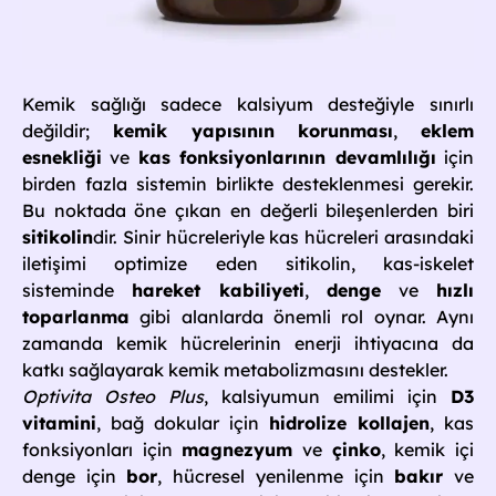
Kemik sağlığı sadece kalsiyum desteğiyle sınırlı
değildir;
kemik yapısının korunması
,
eklem
esnekliği
ve
kas fonksiyonlarının devamlılığı
için
birden fazla sistemin birlikte desteklenmesi gerekir.
Bu noktada öne çıkan en değerli bileşenlerden biri
sitikolin
dir. Sinir hücreleriyle kas hücreleri arasındaki
iletişimi optimize eden sitikolin, kas-iskelet
sisteminde
hareket kabiliyeti
,
denge
ve
hızlı
toparlanma
gibi alanlarda önemli rol oynar. Aynı
zamanda kemik hücrelerinin enerji ihtiyacına da
katkı sağlayarak kemik metabolizmasını destekler.
Optivita Osteo Plus
, kalsiyumun emilimi için
D3
vitamini
, bağ dokular için
hidrolize kollajen
, kas
fonksiyonları için
magnezyum
ve
çinko
, kemik içi
denge için
bor
, hücresel yenilenme için
bakır
ve