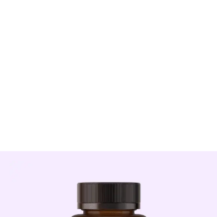
Cildin sadece dışarıdan değil,
içeriden
desteklenmesi
, uzun vadeli sağlıklı görünümün
anahtarıdır.
Optivita Skin Plus
, cilt elastikiyetinden
kolajen sentezine, hücre yenilenmesinden
antioksidan korumaya kadar tüm süreçleri
kapsayan güçlü formülüyle,
cilt sağlığını bütüncül
bir şekilde destekler
. Özellikle kuruluk, matlık,
erken yaşlanma ve çevresel faktörlere bağlı cilt
yorgunluğu yaşayan bireyler için özel olarak
geliştirilmiştir.