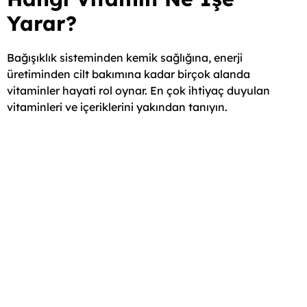
Yarar?
Bağışıklık sisteminden kemik sağlığına, enerji
üretiminden cilt bakımına kadar birçok alanda
vitaminler hayati rol oynar. En çok ihtiyaç duyulan
vitaminleri ve içeriklerini yakından tanıyın.
Güçlü Kemikler, Aktif
Hayat: Optivita Osteo Plus
ile Kemik, Kas ve Eklem
Desteği Bir Arada
Özellikle ileri yaşlarda, kemik yoğunluğunun
azalması ve eklem esnekliğinin kaybı hem yaşam
kalitesini hem de hareket kabiliyetini olumsuz
etkiler.
Optivita Osteo Plus
, kemik ve kas sağlığına
bütünsel yaklaşan formülüyle, günlük mineral